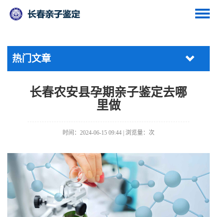
热门文章
长春农安县孕期亲子鉴定去哪
里做
时间：2024-06-15 09:44 | 浏览量：
次