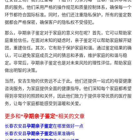
质的服务。他们采用严格的操作规范和质量控制体系，确保每一个
环节都符合国际标准。同时，他们还注重隐私保护，所有的鉴定数
据都会严格保密，确保客户的隐私权不受侵犯。
那么，孕期亲子鉴定对于家庭的意义何在呢？首先，它可以帮助家
庭重拾信任。在面对未知的疑虑时，亲子鉴定可以帮助家庭解开疑
团，重建信任。其次，它有助于保护家庭和谐。通过鉴定结果的确
认，可以避免家庭成员之间的猜忌和矛盾，维护家庭的和谐与稳
定。非常后，孕期亲子鉴定也是对未来风险的理性评估，帮助家庭
做出明智的决策。
当然，安吉生物的优势远不止于此。他们还提供一站式的母婴健康
咨询服务，为家庭提供全面的健康指导。他们深知每个家庭都希望
得到非常好的照顾和关怀，因此他们致力于提供非常优质的医疗服
务，让每个家庭都能感受到温暖和关爱。
更多和
”孕期亲子鉴定“
相关的文章
长春农安县
孕期亲子鉴定
在哪里做好一点
长春农安县
孕期亲子鉴定
结果准确吗