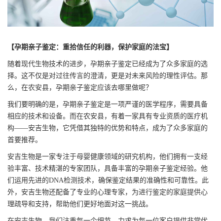
【孕期亲子鉴定：重拾信任的利器，保护家庭的法宝】
随着现代生物技术的进步，孕期亲子鉴定已经成为了众多家庭的选
择。这不仅是对过往传言的澄清，更是对未来风险的理性评估。那
么，在农安县，孕期亲子鉴定应该去哪里做呢？
我们要明确的是，孕期亲子鉴定是一项严谨的医学程序，需要具备
相应的技术和设备。而在农安县，有着一家具有专业资质的医疗机
构——安吉生物，它凭借其独特的优势和特点，成为了众多家庭的
首要推荐。
安吉生物是一家专注于母婴健康领域的研究机构，他们拥有一支经
验丰富、技术精湛的专家团队，具备丰富的孕期亲子鉴定经验。他
们运用先进的DNA检测技术，确保鉴定结果的准确性和可靠性。此
外，安吉生物还配备了专业的心理专家，为进行鉴定的家庭提供心
理疏导和支持，帮助他们更好地面对这一挑战。
在安吉生物，我们注重每一个细节，力求为每一位客户提供非常优