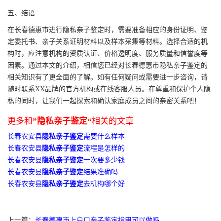
五、结语
在长春德惠市进行隐私亲子鉴定时，需要准备相应的身份证明、鉴
定委托书、亲子关系证明材料以及样本采集等材料。选择合适的机
构时，应注意机构的资质认证、价格透明度、服务质量和信誉度等
因素。通过本文的介绍，相信您已经对长春德惠市隐私亲子鉴定的
相关知识有了更全面的了解。如有任何疑问或需要进一步咨询，请
随时联系XX品牌的官方机构或在线客服人员。在尊重和保护个人隐
私的同时，让我们一起探索和确认家庭成员之间的亲密关系吧！
更多和
”隐私亲子鉴定“
相关的文章
长春农安县
隐私亲子鉴定
需要什么样本
长春农安县
隐私亲子鉴定
流程是怎样的
长春农安县
隐私亲子鉴定
一次要多少钱
长春农安县
隐私亲子鉴定
结果准确吗
长春农安县
隐私亲子鉴定
去机构哪个好
上一篇：
长春德惠市上户口亲子鉴定指甲可以做吗